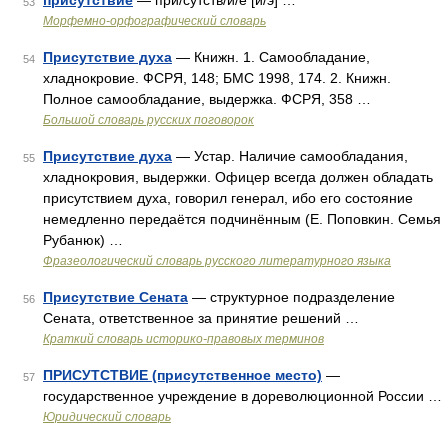
присутствие
— при/сутств/и/е [й/э] …
53
Морфемно-орфографический словарь
Присутствие духа
— Книжн. 1. Самообладание,
54
хладнокровие. ФСРЯ, 148; БМС 1998, 174. 2. Книжн.
Полное самообладание, выдержка. ФСРЯ, 358 …
Большой словарь русских поговорок
Присутствие духа
— Устар. Наличие самообладания,
55
хладнокровия, выдержки. Офицер всегда должен обладать
присутствием духа, говорил генерал, ибо его состояние
немедленно передаётся подчинённым (Е. Поповкин. Семья
Рубанюк) …
Фразеологический словарь русского литературного языка
Присутствие Сената
— структурное подразделение
56
Сената, ответственное за принятие решений …
Краткий словарь историко-правовых терминов
ПРИСУТСТВИЕ (присутственное место)
—
57
государственное учреждение в дореволюционной России …
Юридический словарь