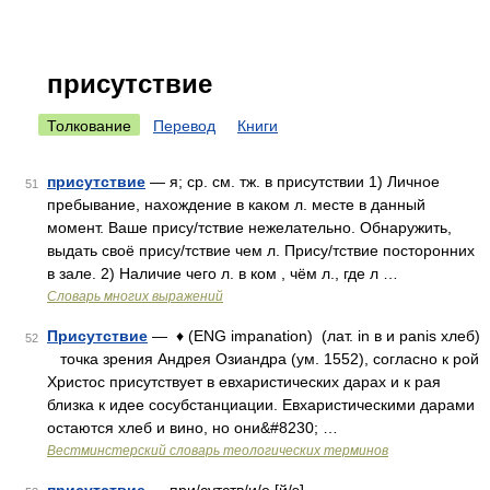
присутствие
Толкование
Перевод
Книги
присутствие
— я; ср. см. тж. в присутствии 1) Личное
51
пребывание, нахождение в каком л. месте в данный
момент. Ваше прису/тствие нежелательно. Обнаружить,
выдать своё прису/тствие чем л. Прису/тствие посторонних
в зале. 2) Наличие чего л. в ком , чём л., где л …
Словарь многих выражений
Присутствие
— ♦ (ENG impanation) (лат. in в и panis хлеб)
52
точка зрения Андрея Озиандра (ум. 1552), согласно к рой
Христос присутствует в евхаристических дарах и к рая
близка к идее сосубстанциации. Евхаристическими дарами
остаются хлеб и вино, но они&#8230; …
Вестминстерский словарь теологических терминов