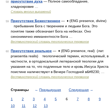
присутствие духа
— Полное самообладание,
58
хладнокровие …
Словарь многих выражений
Присутствие Божественное
— ♦ (ENG presence, divine)
59
пребывание Бога с творением и людьми Бога. Это
понятие также обозначает Бога на небесах. Оно
синонимично имманентности Бога …
Вестминстерский словарь теологических терминов
Присутствие реальное
— ♦ (ENG presence, real) (лат.
60
praesentia realis) теологический термин, используемый, в
частности, в ортодоксальной лютеранской теологии для
указания на то, что подлинные тело и кровь Иисуса Христа
поистине наличествуют в Вечере Господней в&#8230; …
Вестминстерский словарь теологических терминов
Страницы
←
Предыдущая
Следующая
→
1
2
3
4
5
6
7
8
9
10
11
12
13